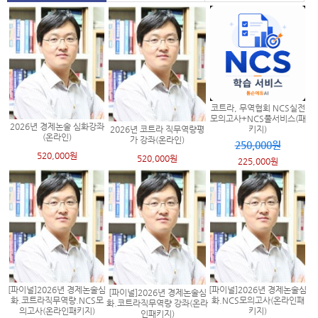
코트라, 무역협회 NCS실전
모의고사+NCS풀서비스(패
2026년 경제논술 심화강좌
2026년 코트라 직무역량평
키지)
(온라인)
가 강좌(온라인)
250,000원
520,000원
520,000원
225,000원
[파이널]2026년 경제논술심
[파이널]2026년 경제논술심
[파이널]2026년 경제논술심
화.코트라직무역량.NCS모
화.NCS모의고사(온라인패
화.코트라직무역량 강좌(온라
의고사(온라인패키지)
키지)
인패키지)