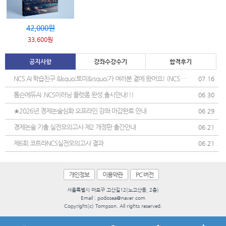
42,000원
33,600원
공지사항
강좌수강수기
합격후기
NCS AI 학습친구 &lsquo;토미&rsquo;가 여러분 곁에 왔어요! (NCS 학
07.16
습 도우미 정식 오픈)
톰슨에듀AI .NCS이러닝 플렛폼 완성.출시안내!!!
06.30
★2026년 경제논술심화 오프라인 강좌 마감완료 안내
06.29
경제논술 기출.실전모의고사 제2 개정판 출간안내
06.21
제6회 코트라NCS실전모의고사 결과
06.21
개인정보
이용약관
PC 버전
서울특별시 마포구 고산길12(노고산동, 2층)
Email : podosea@naver.com
Copyright(c) Tompson. All rights reserved.