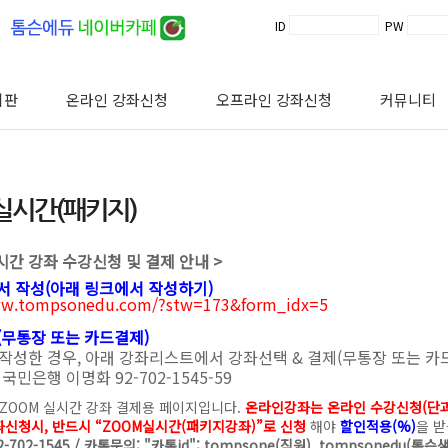
ID
PW
시판
온라인 강좌신청
오프라인 강좌신청
커뮤니티
실시간(패키지)
시간 강좌 수강신청 및 결제 안내 >
청서 작성(아래 링크에서 작성하기)
ww.tompsonedu.com/?stw=173&form_idx=5
(무통장 또는 카드결제)
작성한 경우, 아래 강좌리스트에서 강좌선택 & 결제(무통장 또는 카
국민은행 이명화 92-702-1545-59
 ZOOM 실시간 강좌 결제용 페이지입니다.
온라인강좌는 온라인 수강신청(단과
좌신청시, 반드시 “ZOOM실시간(패키지강좌)”로 신청
해야
할인적용(%)
을 받
2-702-1545 / 카톡문의: "카톡id": tompsone(직원), tompsonedu(톰슨