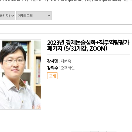
2023년 경제논술심화+직무역량평가
패키지 (5/31개강, ZOOM)
강사명
: 지현욱
강의수
: 오프라인
교재