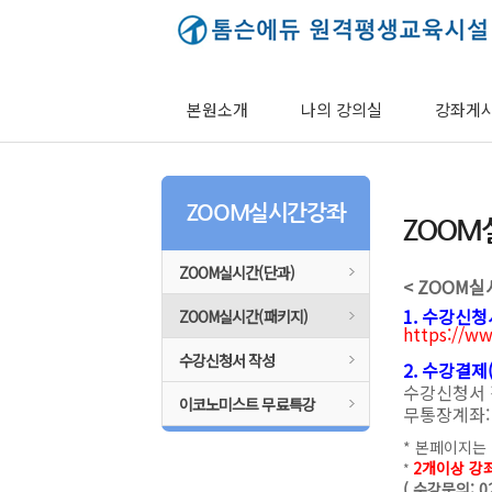
본원소개
나의 강의실
강좌게
ZOOM실시간강좌
ZOOM
ZOOM실시간(단과)
< ZOOM실
1. 수강신
ZOOM실시간(패키지)
https://w
7
수강신청서 작성
2. 수강결제
수강신청서 
이코노미스트 무료특강
무통장계좌: 
* 본페이지는
2개이상 강
*
( 수강문의: 0