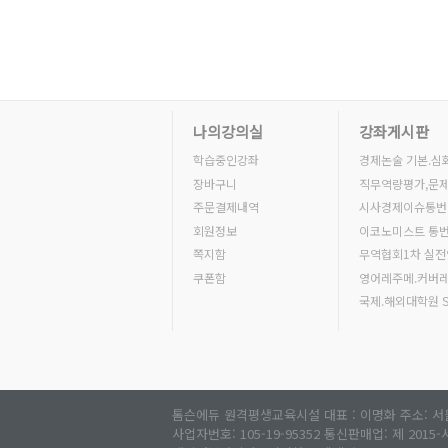
나의강의실
강좌게시판
학습중인강좌
경제논술 기본.심
장바구니
직무역량평가,문
주문결제내역
시사경제이슈통번
회원정보
이코노미스트 통
쪽지함
무역협회1차 실
쿠폰함
영어레주메.커버
국제.해외대학원 
톰슨에듀 원격평생교육시설 대표 : 이명화 주소: 서
사업자번호: 105-19-95352 통신판매업: 제 2015