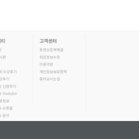
니티
고객센터
항
동영상문제해결
시판
회원정보수정
이용약관
격/수강후기
개인정보보호정책
수강후기
찾아오시는길
강 신청하기
Youtube
채용정보
듀 쇼핑몰
슈 분석