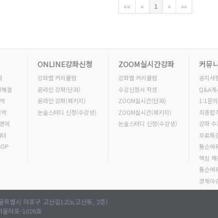
««
«
1
»
»»
ONLINE강좌신청
ZOOM실시간강좌
커뮤
화
강좌별 커리큘럼
강좌별 커리큘럼
공지사
제해결
온라인 강좌(단과)
수강신청서 작성
Q&A게
역
온라인 강좌(패키지)
ZOOM실시간(단과)
1:1문의
번역
논술스터디 신청(수강생)
ZOOM실시간(패키지)
최종합
전영어
논술스터디 신청(수강생)
강좌 
레터
무료특
SOP
톰슨에듀 
핵심 
톰슨에
경제이
울특별시 마포구 고산길12(노고산동, 2층)
-서울마포-1026호