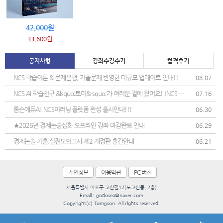
42,000원
33,600원
공지사항
강좌수강수기
합격후기
NCS 학습이론 & 문제은행, 기출문제 반영한 대규모 업데이트 안내!!
08.07
NCS AI 학습친구 &lsquo;토미&rsquo;가 여러분 곁에 왔어요! (NCS 학
07.16
습 도우미 정식 오픈)
톰슨에듀AI .NCS이러닝 플렛폼 완성.출시안내!!!
06.30
★2026년 경제논술심화 오프라인 강좌 마감완료 안내
06.29
경제논술 기출.실전모의고사 제2 개정판 출간안내
06.21
개인정보
이용약관
PC 버전
서울특별시 마포구 고산길12(노고산동, 2층)
Email : podosea@naver.com
Copyright(c) Tompson. All rights reserved.