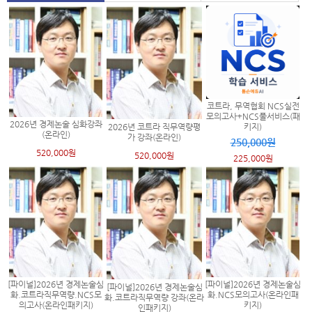
코트라, 무역협회 NCS실전
모의고사+NCS풀서비스(패
2026년 경제논술 심화강좌
2026년 코트라 직무역량평
키지)
(온라인)
가 강좌(온라인)
250,000원
520,000원
520,000원
225,000원
[파이널]2026년 경제논술심
[파이널]2026년 경제논술심
[파이널]2026년 경제논술심
화.코트라직무역량.NCS모
화.NCS모의고사(온라인패
화.코트라직무역량 강좌(온라
의고사(온라인패키지)
키지)
인패키지)