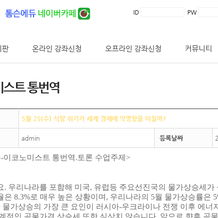
ID
PW
시판
온라인 강좌신청
오프라인 강좌신청
커뮤니티
미스트 통번역
5월 25(수) 식량 위기가 세계 경제에 악영향을 미칠까?
admin
등록날짜
주-이코노미스트 통번역.토론 수업주제>
. 우리나라를 포함해 미국, 유럽등 주요선진국의 물가상승세가 
은 8.3%로 매우 높은 상황이며, 우리나라의 5월 물가상승률은
한 물가상승의 가장 큰 요인이 러시아-우크라이나 전쟁 이후 에너
계적인 곡물가격 상승세 또한 심상치 않습니다. 앞으로 향후 곡