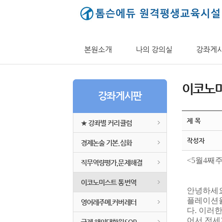
본원소개
나의 강의실
강좌게
이코노
강좌게시판
제 목
★ 강좌별 커리큘럼
작성자
경제논술 기본.심화
<5월4째
직무역량평가,문제해결
이코노미스트 통번역
안녕하세요
플레이션율
영어레주메.커버레터
다. 이러
어서 전세