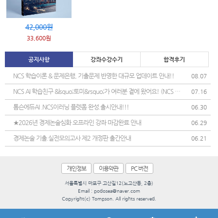
42,000원
33,600원
공지사항
강좌수강수기
합격후기
NCS 학습이론 & 문제은행, 기출문제 반영한 대규모 업데이트 안내!!
08.07
NCS AI 학습친구 &lsquo;토미&rsquo;가 여러분 곁에 왔어요! (NCS 학
07.16
습 도우미 정식 오픈)
톰슨에듀AI .NCS이러닝 플렛폼 완성.출시안내!!!
06.30
★2026년 경제논술심화 오프라인 강좌 마감완료 안내
06.29
경제논술 기출.실전모의고사 제2 개정판 출간안내
06.21
개인정보
이용약관
PC 버전
서울특별시 마포구 고산길12(노고산동, 2층)
Email : podosea@naver.com
Copyright(c) Tompson. All rights reserved.