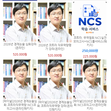
코트라, 무역협회 NCS실전
모의고사+NCS풀서비스(패
2026년 경제논술 심화강좌
2026년 코트라 직무역량평
키지)
(온라인)
가 강좌(온라인)
250,000원
520,000원
520,000원
225,000원
[파이널]2026년 경제논술심
[파이널]2026년 경제논술심
[파이널]2026년 경제논술심
화.코트라직무역량.NCS모
화.NCS모의고사(온라인패
화.코트라직무역량 강좌(온라
의고사(온라인패키지)
키지)
인패키지)