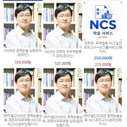
코트라, 무역협회 NCS실전
모의고사+NCS풀서비스(패
2026년 경제논술 심화강좌
2026년 코트라 직무역량평
키지)
(온라인)
가 강좌(온라인)
250,000원
520,000원
520,000원
225,000원
[파이널]2026년 경제논술심
[파이널]2026년 경제논술심
[파이널]2026년 경제논술심
화.코트라직무역량.NCS모
화.NCS모의고사(온라인패
화.코트라직무역량 강좌(온라
의고사(온라인패키지)
키지)
인패키지)