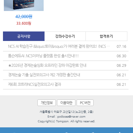
42,000원
33,600원
공지사항
강좌수강수기
합격후기
NCS AI 학습친구 &lsquo;토미&rsquo;가 여러분 곁에 왔어요! (NCS 학
07.16
습 도우미 정식 오픈)
톰슨에듀AI .NCS이러닝 플렛폼 완성.출시안내!!!
06.30
★2026년 경제논술심화 오프라인 강좌 마감완료 안내
06.29
경제논술 기출.실전모의고사 제2 개정판 출간안내
06.21
제6회 코트라NCS실전모의고사 결과
06.21
개인정보
이용약관
PC 버전
서울특별시 마포구 고산길12(노고산동, 2층)
Email : podosea@naver.com
Copyright(c) Tompson. All rights reserved.