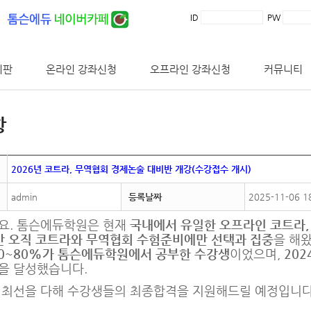
ID
PW
시판
온라인 강좌신청
오프라인 강좌신청
커뮤니티
항
2026년 코트라, 무역협회 경제논술 대비반 개강(수강접수 개시)
admin
등록날짜
2025-11-06 1
요. 톰슨에듀학원은 현재
국내에서 유일한 오프라인 코트라,
간 오직 코트라와 무역협회 수험준비에만 선택과 집중
을 해
70~80%가 톰슨에듀학원에서 공부한
수강생
이었으며,
202
을 달성했습니다.
 최선을 다해 수강생들의 최종합격을 지원해드릴 예정입니다