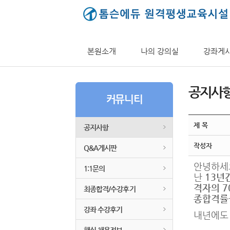
본원소개
나의 강의실
강좌게
공지사
커뮤니티
제 목
공지사항
작성자
Q&A게시판
안녕하세
1:1문의
난
13년
격자의 
최종합격/수강후기
종합격률
강좌 수강후기
내년에도